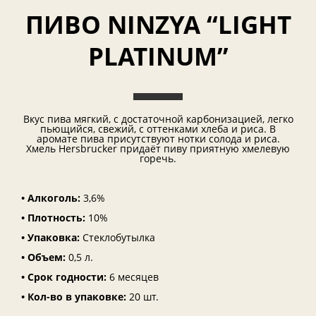
ПИВО NINZYA “LIGHT
PLATINUM”
Вкус пива мягкий, с достаточной карбонизацией, легко
пьющийся, свежий, с оттенками хлеба и риса. В
аромате пива присутствуют нотки солода и риса.
Хмель Hersbrucker придаёт пиву приятную хмелевую
горечь.
• Алкоголь:
3,6%
• Плотность:
10%
• Упаковка:
Стеклобутылка
• Объем:
0,5 л.
• Срок годности:
6 месяцев
• Кол-во в упаков
ке:
20 шт.